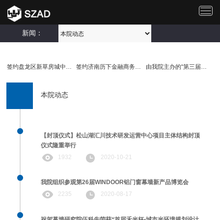
切
换
导
新闻：
航
签约盘龙区新草房城中村改..
签约济南历下金融商务服务..
由我院主办的“第三届建筑..
本院动态
【封顶仪式】松山湖汇川技术研发运营中心项目主体结构封顶
仪式隆重举行
1932
2020-10-21
我院组织参观第26届WINDOOR铝门窗幕墙新产品博览会
2235
2020-08-17
祝贺幕墙研究院伍科先荣获“首届禾光杯•城市光环境规划设计