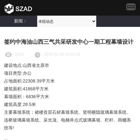
切
换
导
新闻：
航
签约中海油山西三气共采研发中心一期工程幕墙设计
3310
2018-01-30 13:32:29
建设地点:山西省太原市
项目类型:办公
占地面积:22308.39平方米
建筑面积:41868平方米
幕墙面积：6836平方米
建筑高度:28.5米
主要幕墙系统：裙楼首层石材幕墙系统、竖明横隐玻璃幕墙系统、
连桥玻璃幕墙系统、采光顶、电梯井点式玻璃幕墙、栏杆、雨棚系
统等!