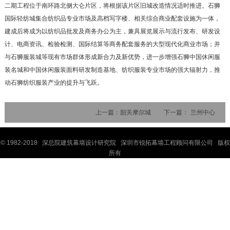
二期工程位于南环路北侧大仑片区，将根据该片区旧城改造情况适时推进。石狮
国际轻纺城集合纺织品专业市场及高档写字楼、相关综合商业配套设施为一体，
建成后将成为以纺织品批发及商务办公为主，兼具展览展示与流行发布、研发设
计、电商资讯、检验检测、国际结算等商务配套服务的大型现代化商业市场；并
与石狮服装城等现有市场群体形成新合力及新优势，进一步增强石狮中国休闲服
装名城和中国休闲服装面料研发制造基地、纺织服装专业市场的强大辐射力，推
动石狮纺织服装产业的提升与飞跃。
上一篇：
韶关摩尔城
下一篇：
兰州中心
© 1982-2018 深
总院
建筑幕墙设计研究院 深圳市锐拓幕墙工程顾问有限公司 版权
所有