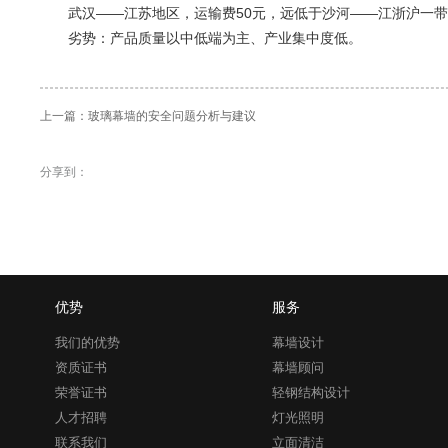
武汉——江苏地区，运输费50元，远低于沙河——江浙沪一带
劣势：产品质量以中低端为主、产业集中度低。
上一篇：
玻璃幕墙的安全问题分析与建议
分享到：
优势
服务
我们的优势
幕墙设计
资质证书
幕墙顾问
荣誉证书
轻钢结构设计
人才招聘
灯光照明
联系我们
立面清洁