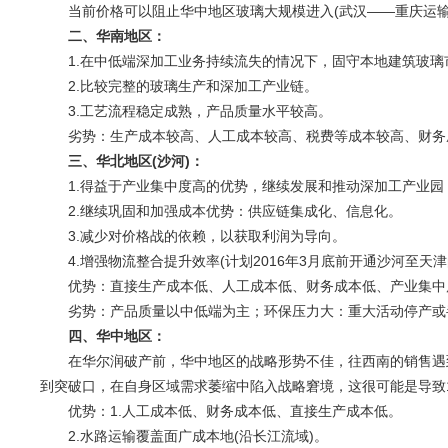
当前价格可以阻止华中地区玻璃大规模进入(武汉——重庆运输成
二、华南地区：
1.在中低端深加工业务持续流失的情况下，固守本地建筑玻璃
2.比较完整的玻璃生产和深加工产业链。
3.工艺流程稳定成熟，产品质量水平较高。
劣势：生产成本较高、人工成本较高、税费等成本较高、财务
三、华北地区(沙河)：
1.得益于产业集中度高的优势，继续发展和推动深加工产业园
2.继续巩固和加强成本优势：供应链集成化、信息化。
3.减少对价格战的依赖，以获取利润为导向。
4.增强物流整合提升效率(计划2016年3月底前开通沙河至天
优势：直接生产成本低、人工成本低、财务成本低、产业集中
劣势：产品质量以中低端为主；环保压力大：重大活动停产或
四、华中地区：
在华尔润破产前，华中地区的战略形势不佳，往西南的销售遇到
到突破口，在自身区域需求萎缩中陷入战略窘境，这很可能是导致
优势：1.人工成本低、财务成本低、直接生产成本低。
2.水路运输覆盖面广成本地(沿长江流域)。