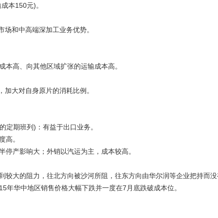
本150元)。
市场和中高端深加工业务优势。
成本高、向其他区域扩张的运输成本高。
，加大对自身原片的消耗比例。
津的定期班列)：有益于出口业务。
度高。
半停产影响大；外销以汽运为主，成本较高。
较大的阻力，往北方向被沙河所阻，往东方向由华尔润等企业把持而没
15年华中地区销售价格大幅下跌并一度在7月底跌破成本位。