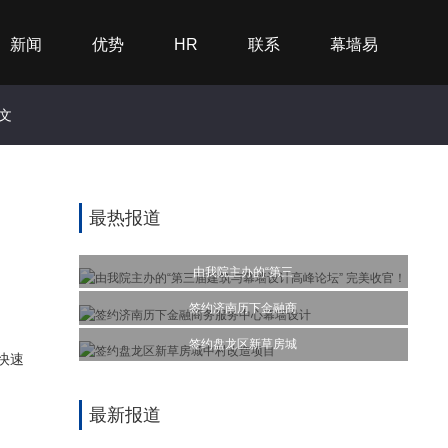
新闻
优势
HR
联系
幕墙易
文
最热报道
由我院主办的“第三
签约济南历下金融商
签约盘龙区新草房城
快速
最新报道