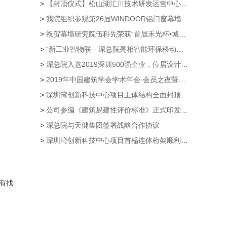
>
【封顶仪式】松山湖汇川技术研发运营中心项目主体结构封顶仪式隆重举行
>
我院组织参观第26届WINDOOR铝门窗幕墙新产品博览会
>
祝贺幕墙研究院伍科先荣获“首届禾光杯•城市光环境规划设计大赛”创意奖
>
“新工业智物联”- 深总院亮相智能环保移动公厕第21届高交会
>
深总院入选2019深圳500强企业，位居设计企业第一
>
2019年中国建筑学会学术年会·会员之夜暨颁奖典礼 公司荣获多个奖项
>
深圳湾创新科技中心项目主体结构全面封顶
>
公司参编《建筑易建性评价标准》正式印发实施
>
深总院与天健集团签署战略合作协议
>
深圳湾创新科技中心项目首榀连体桁架顺利提升
有找