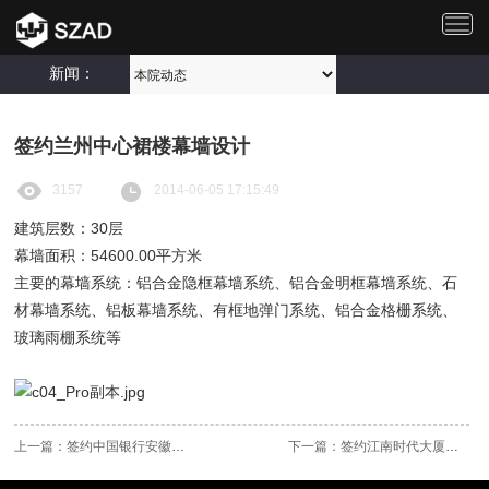
切
换
导
新闻：
航
签约兰州中心裙楼幕墙设计
3157
2014-06-05 17:15:49
建筑层数：30层
幕墙面积：54600.00平方米
主要的幕墙系统：铝合金隐框幕墙系统、铝合金明框幕墙系统、石
材幕墙系统、铝板幕墙系统、有框地弹门系统、铝合金格栅系统、
玻璃雨棚系统等
上一篇：
签约中国银行安徽省分行黄山培训..
下一篇：
签约江南时代大厦幕墙设计